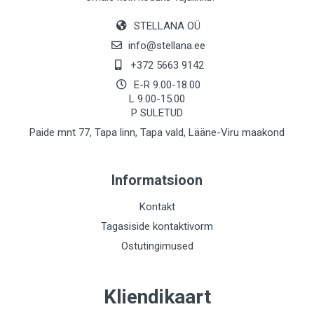
STELLANA OÜ
info@stellana.ee
+372 5663 9142
E-R 9.00-18.00
L 9.00-15.00
P SULETUD
Paide mnt 77, Tapa linn, Tapa vald, Lääne-Viru maakond
Informatsioon
Kontakt
Tagasiside kontaktivorm
Ostutingimused
Kliendikaart