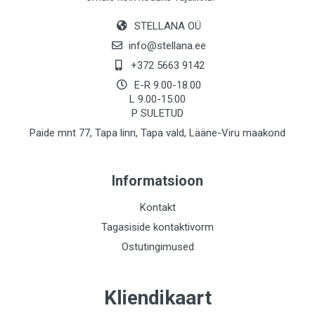
STELLANA OÜ
info@stellana.ee
+372 5663 9142
E-R 9.00-18.00
L 9.00-15.00
P SULETUD
Paide mnt 77, Tapa linn, Tapa vald, Lääne-Viru maakond
Informatsioon
Kontakt
Tagasiside kontaktivorm
Ostutingimused
Kliendikaart