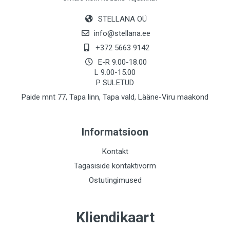
STELLANA OÜ
info@stellana.ee
+372 5663 9142
E-R 9.00-18.00
L 9.00-15.00
P SULETUD
Paide mnt 77, Tapa linn, Tapa vald, Lääne-Viru maakond
Informatsioon
Kontakt
Tagasiside kontaktivorm
Ostutingimused
Kliendikaart