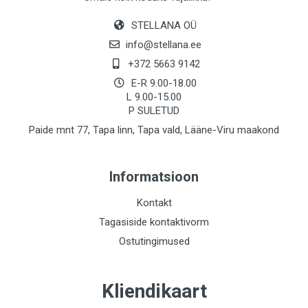
STELLANA OÜ
info@stellana.ee
+372 5663 9142
E-R 9.00-18.00
L 9.00-15.00
P SULETUD
Paide mnt 77, Tapa linn, Tapa vald, Lääne-Viru maakond
Informatsioon
Kontakt
Tagasiside kontaktivorm
Ostutingimused
Kliendikaart