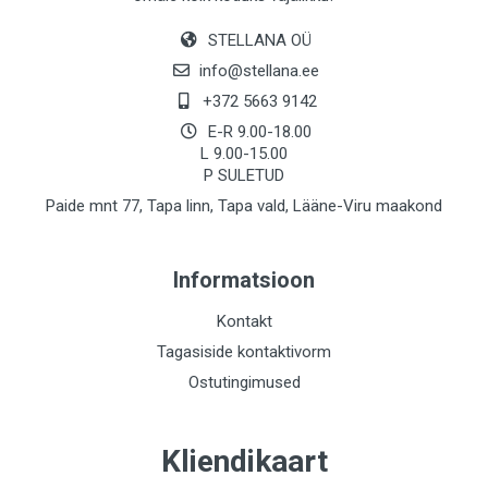
STELLANA OÜ
info@stellana.ee
+372 5663 9142
E-R 9.00-18.00
L 9.00-15.00
P SULETUD
Paide mnt 77, Tapa linn, Tapa vald, Lääne-Viru maakond
Informatsioon
Kontakt
Tagasiside kontaktivorm
Ostutingimused
Kliendikaart