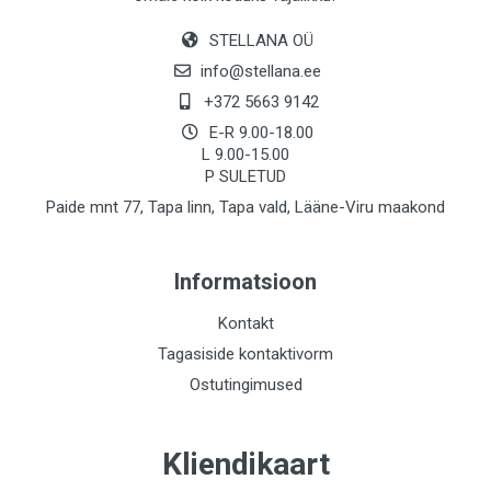
STELLANA OÜ
info@stellana.ee
+372 5663 9142
E-R 9.00-18.00
L 9.00-15.00
P SULETUD
Paide mnt 77, Tapa linn, Tapa vald, Lääne-Viru maakond
Informatsioon
Kontakt
Tagasiside kontaktivorm
Ostutingimused
Kliendikaart