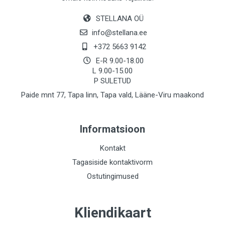
STELLANA OÜ
info@stellana.ee
+372 5663 9142
E-R 9.00-18.00
L 9.00-15.00
P SULETUD
Paide mnt 77, Tapa linn, Tapa vald, Lääne-Viru maakond
Informatsioon
Kontakt
Tagasiside kontaktivorm
Ostutingimused
Kliendikaart