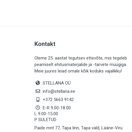
PLAADID (63)
ELEKTER (765)
KATUS (13)
SAEMATERJALID (8)
Kontakt
LIISTUD (183)
KIVID (31)
Oleme 25. aastat tegutsev ettevõte, mis tegeleb
peamiselt ehitusmaterjalide ja -tarvete müügiga.
KATTED (132)
Meie juures leiad omale kõik koduks vajalikku!
AIATARBED (648)
STELLANA OÜ
MAALRITARBED (1025)
info@stellana.ee
SOOJUSTUS (16)
+372 5663 9142
E-R 9.00-18.00
KEEMIA (220)
L 9.00-15.00
P SULETUD
TÖÖRIIDED (117)
Paide mnt 77, Tapa linn, Tapa vald, Lääne-Viru
SAUN (8)