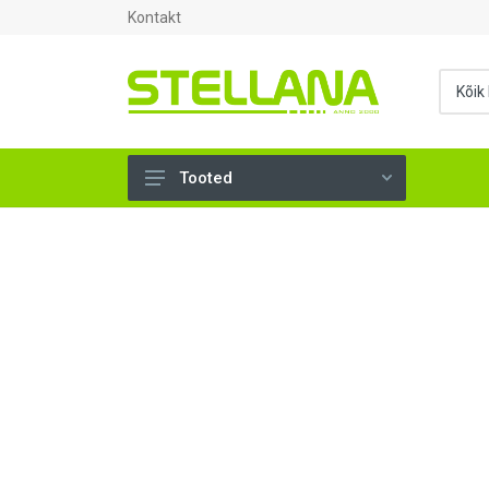
Kontakt
Tooted
UKSED, AKNAD (295)
AHJUTARBED (165)
KINNITUSVAHENDID (276)
TÖÖRIISTAD (901)
SANTEHNIKA (1500)
VENTILATSIOON (209)
KARKASS (58)