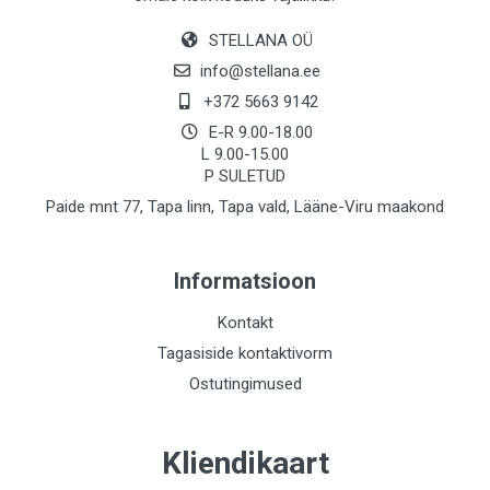
STELLANA OÜ
info@stellana.ee
+372 5663 9142
E-R 9.00-18.00
L 9.00-15.00
P SULETUD
Paide mnt 77, Tapa linn, Tapa vald, Lääne-Viru maakond
Informatsioon
Kontakt
Tagasiside kontaktivorm
Ostutingimused
Kliendikaart