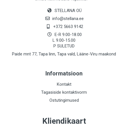
STELLANA OÜ
info@stellana.ee
+372 5663 9142
E-R 9.00-18.00
L 9.00-15.00
P SULETUD
Paide mnt 77, Tapa linn, Tapa vald, Lääne-Viru maakond
Informatsioon
Kontakt
Tagasiside kontaktivorm
Ostutingimused
Kliendikaart