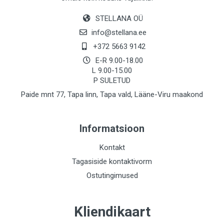
STELLANA OÜ
info@stellana.ee
+372 5663 9142
E-R 9.00-18.00
L 9.00-15.00
P SULETUD
Paide mnt 77, Tapa linn, Tapa vald, Lääne-Viru maakond
Informatsioon
Kontakt
Tagasiside kontaktivorm
Ostutingimused
Kliendikaart