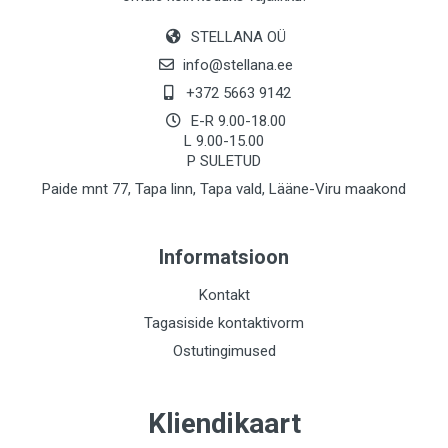
STELLANA OÜ
info@stellana.ee
+372 5663 9142
E-R 9.00-18.00
L 9.00-15.00
P SULETUD
Paide mnt 77, Tapa linn, Tapa vald, Lääne-Viru maakond
Informatsioon
Kontakt
Tagasiside kontaktivorm
Ostutingimused
Kliendikaart