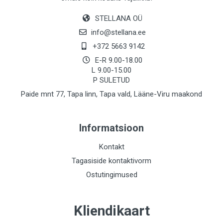
STELLANA OÜ
info@stellana.ee
+372 5663 9142
E-R 9.00-18.00
L 9.00-15.00
P SULETUD
Paide mnt 77, Tapa linn, Tapa vald, Lääne-Viru maakond
Informatsioon
Kontakt
Tagasiside kontaktivorm
Ostutingimused
Kliendikaart