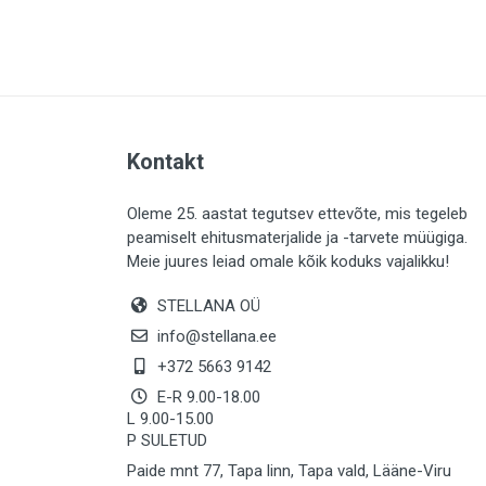
PLAADID (64)
ELEKTER (763)
KATUS (13)
SAEMATERJALID (8)
Kontakt
LIISTUD (183)
KIVID (31)
Oleme 25. aastat tegutsev ettevõte, mis tegeleb
peamiselt ehitusmaterjalide ja -tarvete müügiga.
KATTED (133)
Meie juures leiad omale kõik koduks vajalikku!
AIATARBED (647)
STELLANA OÜ
MAALRITARBED (1029)
info@stellana.ee
SOOJUSTUS (15)
+372 5663 9142
E-R 9.00-18.00
KEEMIA (222)
L 9.00-15.00
P SULETUD
TÖÖRIIDED (117)
Paide mnt 77, Tapa linn, Tapa vald, Lääne-Viru
SAUN (8)