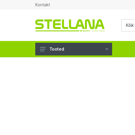
Kontakt
Tooted
UKSED, AKNAD (295)
AHJUTARBED (165)
KINNITUSVAHENDID (276)
TÖÖRIISTAD (906)
SANTEHNIKA (1503)
VENTILATSIOON (209)
KARKASS (57)