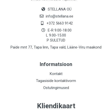
STELLANA OÜ
info@stellana.ee
+372 5663 9142
E-R 9.00-18.00
L 9.00-15.00
P SULETUD
Paide mnt 77, Tapa linn, Tapa vald, Lääne-Viru maakond
Informatsioon
Kontakt
Tagasiside kontaktivorm
Ostutingimused
Kliendikaart