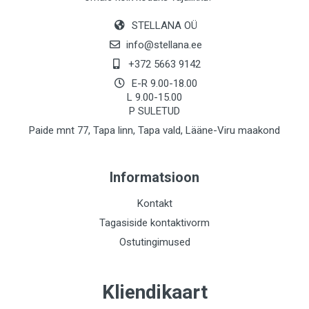
STELLANA OÜ
info@stellana.ee
+372 5663 9142
E-R 9.00-18.00
L 9.00-15.00
P SULETUD
Paide mnt 77, Tapa linn, Tapa vald, Lääne-Viru maakond
Informatsioon
Kontakt
Tagasiside kontaktivorm
Ostutingimused
Kliendikaart