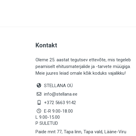
PLAADID (63)
ELEKTER (765)
KATUS (13)
SAEMATERJALID (8)
Kontakt
LIISTUD (183)
KIVID (31)
Oleme 25. aastat tegutsev ettevõte, mis tegeleb
peamiselt ehitusmaterjalide ja -tarvete müügiga.
KATTED (132)
Meie juures leiad omale kõik koduks vajalikku!
AIATARBED (648)
STELLANA OÜ
MAALRITARBED (1027)
info@stellana.ee
SOOJUSTUS (16)
+372 5663 9142
E-R 9.00-18.00
KEEMIA (220)
L 9.00-15.00
P SULETUD
TÖÖRIIDED (117)
Paide mnt 77, Tapa linn, Tapa vald, Lääne-Viru
SAUN (8)