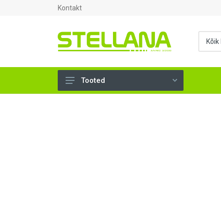
Kontakt
Tooted
UKSED, AKNAD (296)
AHJUTARBED (165)
KINNITUSVAHENDID (276)
TÖÖRIISTAD (904)
SANTEHNIKA (1503)
VENTILATSIOON (209)
KARKASS (58)