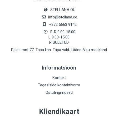
STELLANA OÜ
info@stellana.ee
+372 5663 9142
E-R 9.00-18.00
L 9.00-15.00
P SULETUD
Paide mnt 77, Tapa linn, Tapa vald, Lääne-Viru maakond
Informatsioon
Kontakt
Tagasiside kontaktivorm
Ostutingimused
Kliendikaart