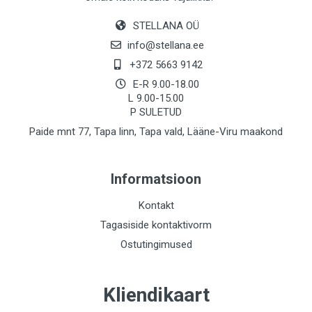
STELLANA OÜ
info@stellana.ee
+372 5663 9142
E-R 9.00-18.00
L 9.00-15.00
P SULETUD
Paide mnt 77, Tapa linn, Tapa vald, Lääne-Viru maakond
Informatsioon
Kontakt
Tagasiside kontaktivorm
Ostutingimused
Kliendikaart