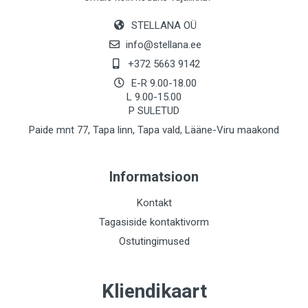
STELLANA OÜ
info@stellana.ee
+372 5663 9142
E-R 9.00-18.00
L 9.00-15.00
P SULETUD
Paide mnt 77, Tapa linn, Tapa vald, Lääne-Viru maakond
Informatsioon
Kontakt
Tagasiside kontaktivorm
Ostutingimused
Kliendikaart