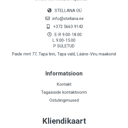
STELLANA OÜ
info@stellana.ee
+372 5663 9142
E-R 9.00-18.00
L 9.00-15.00
P SULETUD
Paide mnt 77, Tapa linn, Tapa vald, Lääne-Viru maakond
Informatsioon
Kontakt
Tagasiside kontaktivorm
Ostutingimused
Kliendikaart