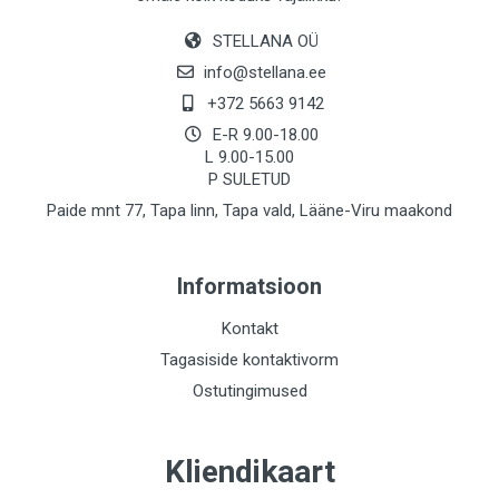
STELLANA OÜ
info@stellana.ee
+372 5663 9142
E-R 9.00-18.00
L 9.00-15.00
P SULETUD
Paide mnt 77, Tapa linn, Tapa vald, Lääne-Viru maakond
Informatsioon
Kontakt
Tagasiside kontaktivorm
Ostutingimused
Kliendikaart