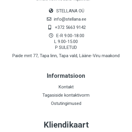
STELLANA OÜ
info@stellana.ee
+372 5663 9142
E-R 9.00-18.00
L 9.00-15.00
P SULETUD
Paide mnt 77, Tapa linn, Tapa vald, Lääne-Viru maakond
Informatsioon
Kontakt
Tagasiside kontaktivorm
Ostutingimused
Kliendikaart