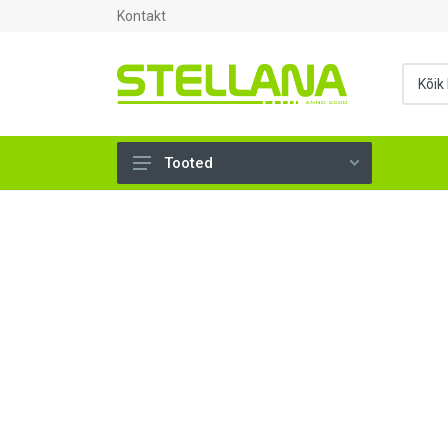
Kontakt
Tooted
UKSED, AKNAD (295)
AHJUTARBED (165)
KINNITUSVAHENDID (276)
TÖÖRIISTAD (904)
SANTEHNIKA (1498)
VENTILATSIOON (209)
KARKASS (57)