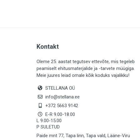
PLAADID (64)
ELEKTER (765)
KATUS (13)
SAEMATERJALID (8)
Kontakt
LIISTUD (184)
KIVID (31)
Oleme 25. aastat tegutsev ettevõte, mis tegeleb
peamiselt ehitusmaterjalide ja -tarvete müügiga.
KATTED (134)
Meie juures leiad omale kõik koduks vajalikku!
AIATARBED (647)
STELLANA OÜ
MAALRITARBED (1029)
info@stellana.ee
SOOJUSTUS (15)
+372 5663 9142
E-R 9.00-18.00
KEEMIA (221)
L 9.00-15.00
P SULETUD
TÖÖRIIDED (117)
Paide mnt 77, Tapa linn, Tapa vald, Lääne-Viru
SAUN (8)