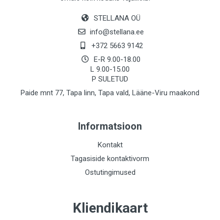
STELLANA OÜ
info@stellana.ee
+372 5663 9142
E-R 9.00-18.00
L 9.00-15.00
P SULETUD
Paide mnt 77, Tapa linn, Tapa vald, Lääne-Viru maakond
Informatsioon
Kontakt
Tagasiside kontaktivorm
Ostutingimused
Kliendikaart