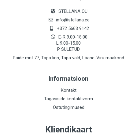
STELLANA OÜ
info@stellana.ee
+372 5663 9142
E-R 9.00-18.00
L 9.00-15.00
P SULETUD
Paide mnt 77, Tapa linn, Tapa vald, Lääne-Viru maakond
Informatsioon
Kontakt
Tagasiside kontaktivorm
Ostutingimused
Kliendikaart