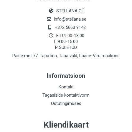
STELLANA OÜ
info@stellana.ee
+372 5663 9142
E-R 9.00-18.00
L 9.00-15.00
P SULETUD
Paide mnt 77, Tapa linn, Tapa vald, Lääne-Viru maakond
Informatsioon
Kontakt
Tagasiside kontaktivorm
Ostutingimused
Kliendikaart