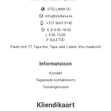
STELLANA OÜ
info@stellana.ee
+372 5663 9142
E-R 9.00-18.00
L 9.00-15.00
P SULETUD
Paide mnt 77, Tapa linn, Tapa vald, Lääne-Viru maakond
Informatsioon
Kontakt
Tagasiside kontaktivorm
Ostutingimused
Kliendikaart