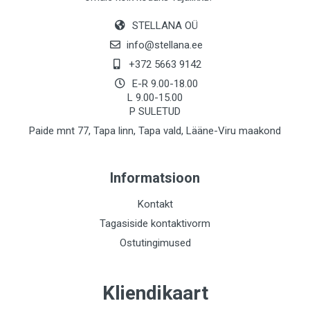
STELLANA OÜ
info@stellana.ee
+372 5663 9142
E-R 9.00-18.00
L 9.00-15.00
P SULETUD
Paide mnt 77, Tapa linn, Tapa vald, Lääne-Viru maakond
Informatsioon
Kontakt
Tagasiside kontaktivorm
Ostutingimused
Kliendikaart