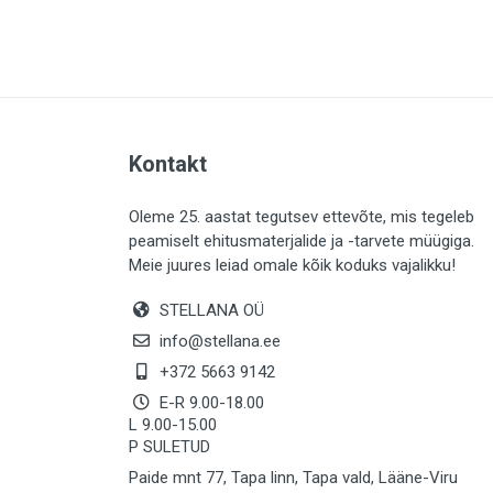
PLAADID (63)
ELEKTER (765)
KATUS (13)
SAEMATERJALID (8)
Kontakt
LIISTUD (183)
KIVID (31)
Oleme 25. aastat tegutsev ettevõte, mis tegeleb
peamiselt ehitusmaterjalide ja -tarvete müügiga.
KATTED (132)
Meie juures leiad omale kõik koduks vajalikku!
AIATARBED (648)
STELLANA OÜ
MAALRITARBED (1025)
info@stellana.ee
SOOJUSTUS (16)
+372 5663 9142
E-R 9.00-18.00
KEEMIA (220)
L 9.00-15.00
P SULETUD
TÖÖRIIDED (117)
Paide mnt 77, Tapa linn, Tapa vald, Lääne-Viru
SAUN (8)