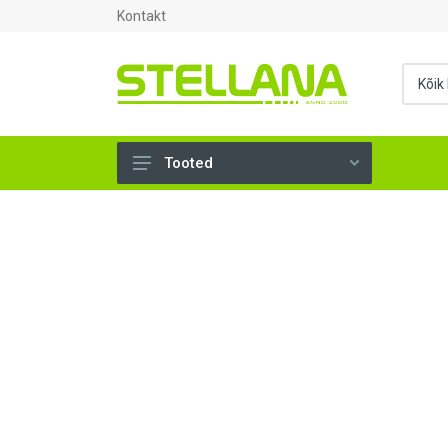
Kontakt
Tooted
UKSED, AKNAD (296)
AHJUTARBED (165)
KINNITUSVAHENDID (276)
TÖÖRIISTAD (904)
SANTEHNIKA (1502)
VENTILATSIOON (209)
KARKASS (58)