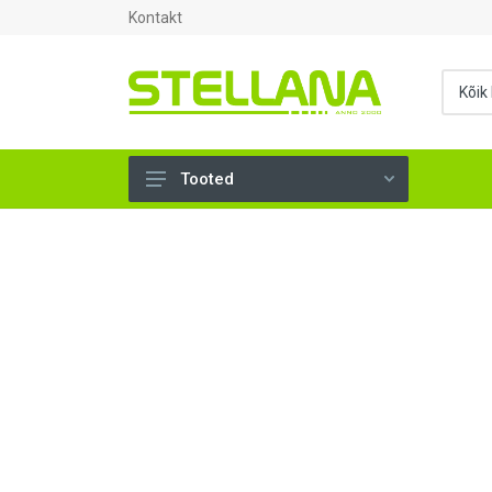
Kontakt
Tooted
UKSED, AKNAD (295)
AHJUTARBED (165)
KINNITUSVAHENDID (276)
TÖÖRIISTAD (899)
SANTEHNIKA (1499)
VENTILATSIOON (209)
KARKASS (58)