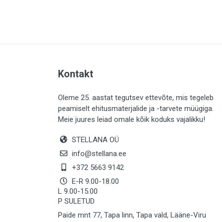
PLAADID (63)
ELEKTER (765)
KATUS (13)
SAEMATERJALID (8)
Kontakt
LIISTUD (183)
KIVID (31)
Oleme 25. aastat tegutsev ettevõte, mis tegeleb
peamiselt ehitusmaterjalide ja -tarvete müügiga.
KATTED (132)
Meie juures leiad omale kõik koduks vajalikku!
AIATARBED (647)
STELLANA OÜ
MAALRITARBED (1025)
info@stellana.ee
SOOJUSTUS (16)
+372 5663 9142
E-R 9.00-18.00
KEEMIA (220)
L 9.00-15.00
P SULETUD
TÖÖRIIDED (117)
Paide mnt 77, Tapa linn, Tapa vald, Lääne-Viru
SAUN (8)