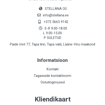
STELLANA OÜ
info@stellana.ee
+372 5663 9142
E-R 9.00-18.00
L 9.00-15.00
P SULETUD
Paide mnt 77, Tapa linn, Tapa vald, Lääne-Viru maakond
Informatsioon
Kontakt
Tagasiside kontaktivorm
Ostutingimused
Kliendikaart