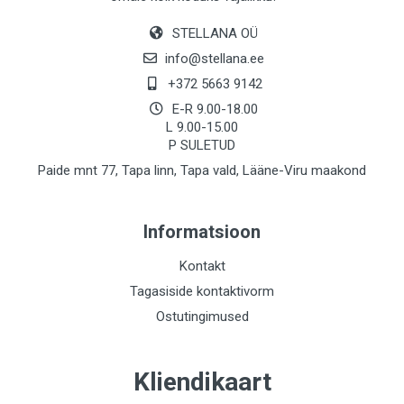
STELLANA OÜ
info@stellana.ee
+372 5663 9142
E-R 9.00-18.00
L 9.00-15.00
P SULETUD
Paide mnt 77, Tapa linn, Tapa vald, Lääne-Viru maakond
Informatsioon
Kontakt
Tagasiside kontaktivorm
Ostutingimused
Kliendikaart