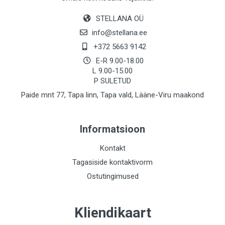
STELLANA OÜ
info@stellana.ee
+372 5663 9142
E-R 9.00-18.00
L 9.00-15.00
P SULETUD
Paide mnt 77, Tapa linn, Tapa vald, Lääne-Viru maakond
Informatsioon
Kontakt
Tagasiside kontaktivorm
Ostutingimused
Kliendikaart