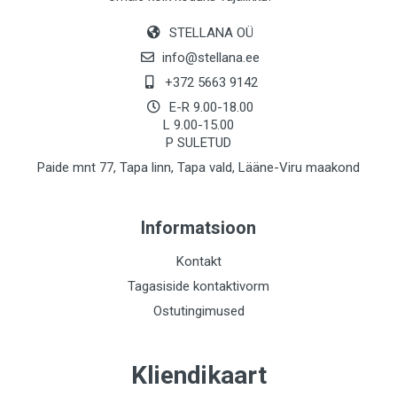
STELLANA OÜ
info@stellana.ee
+372 5663 9142
E-R 9.00-18.00
L 9.00-15.00
P SULETUD
Paide mnt 77, Tapa linn, Tapa vald, Lääne-Viru maakond
Informatsioon
Kontakt
Tagasiside kontaktivorm
Ostutingimused
Kliendikaart