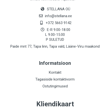
STELLANA OÜ
info@stellana.ee
+372 5663 9142
E-R 9.00-18.00
L 9.00-15.00
P SULETUD
Paide mnt 77, Tapa linn, Tapa vald, Lääne-Viru maakond
Informatsioon
Kontakt
Tagasiside kontaktivorm
Ostutingimused
Kliendikaart