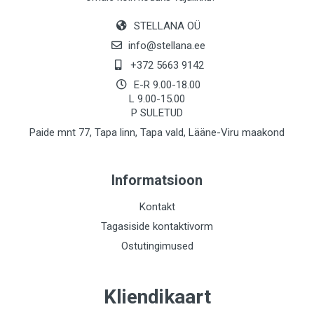
STELLANA OÜ
info@stellana.ee
+372 5663 9142
E-R 9.00-18.00
L 9.00-15.00
P SULETUD
Paide mnt 77, Tapa linn, Tapa vald, Lääne-Viru maakond
Informatsioon
Kontakt
Tagasiside kontaktivorm
Ostutingimused
Kliendikaart