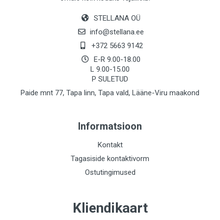
STELLANA OÜ
info@stellana.ee
+372 5663 9142
E-R 9.00-18.00
L 9.00-15.00
P SULETUD
Paide mnt 77, Tapa linn, Tapa vald, Lääne-Viru maakond
Informatsioon
Kontakt
Tagasiside kontaktivorm
Ostutingimused
Kliendikaart