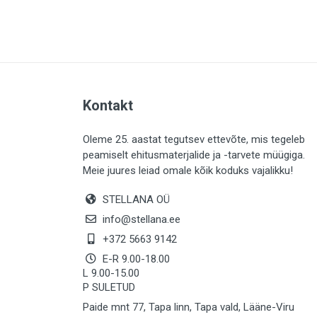
PLAADID (63)
ELEKTER (763)
KATUS (13)
SAEMATERJALID (8)
Kontakt
LIISTUD (183)
KIVID (31)
Oleme 25. aastat tegutsev ettevõte, mis tegeleb
peamiselt ehitusmaterjalide ja -tarvete müügiga.
KATTED (132)
Meie juures leiad omale kõik koduks vajalikku!
AIATARBED (647)
STELLANA OÜ
MAALRITARBED (1024)
info@stellana.ee
SOOJUSTUS (15)
+372 5663 9142
E-R 9.00-18.00
KEEMIA (220)
L 9.00-15.00
P SULETUD
TÖÖRIIDED (117)
Paide mnt 77, Tapa linn, Tapa vald, Lääne-Viru
SAUN (8)