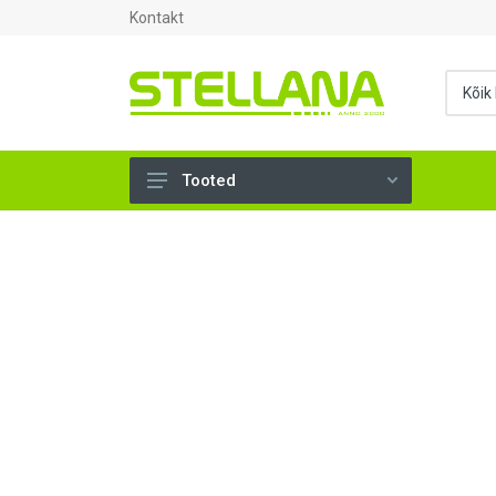
Kontakt
Tooted
UKSED, AKNAD (296)
AHJUTARBED (165)
KINNITUSVAHENDID (276)
TÖÖRIISTAD (904)
SANTEHNIKA (1503)
VENTILATSIOON (209)
KARKASS (57)