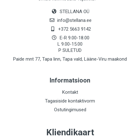
STELLANA OÜ
info@stellana.ee
+372 5663 9142
E-R 9.00-18.00
L 9.00-15.00
P SULETUD
Paide mnt 77, Tapa linn, Tapa vald, Lääne-Viru maakond
Informatsioon
Kontakt
Tagasiside kontaktivorm
Ostutingimused
Kliendikaart