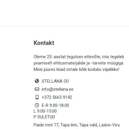
PLAADID (63)
ELEKTER (765)
KATUS (13)
SAEMATERJALID (8)
Kontakt
LIISTUD (183)
KIVID (31)
Oleme 25. aastat tegutsev ettevõte, mis tegeleb
peamiselt ehitusmaterjalide ja -tarvete müügiga.
KATTED (132)
Meie juures leiad omale kõik koduks vajalikku!
AIATARBED (648)
STELLANA OÜ
MAALRITARBED (1025)
info@stellana.ee
SOOJUSTUS (16)
+372 5663 9142
E-R 9.00-18.00
KEEMIA (220)
L 9.00-15.00
P SULETUD
TÖÖRIIDED (117)
Paide mnt 77, Tapa linn, Tapa vald, Lääne-Viru
SAUN (8)