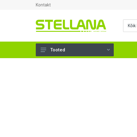
Kontakt
Tooted
UKSED, AKNAD (295)
AHJUTARBED (165)
KINNITUSVAHENDID (276)
TÖÖRIISTAD (901)
SANTEHNIKA (1500)
VENTILATSIOON (209)
KARKASS (58)