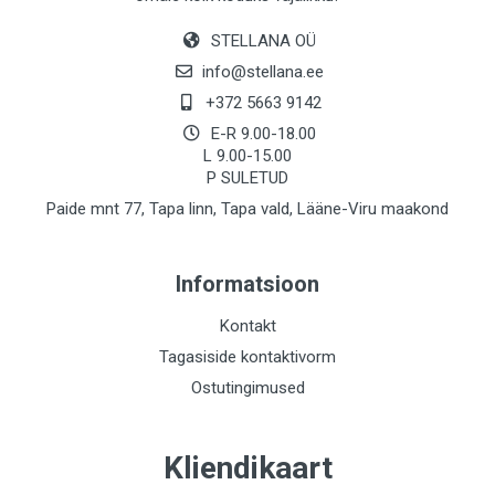
STELLANA OÜ
info@stellana.ee
+372 5663 9142
E-R 9.00-18.00
L 9.00-15.00
P SULETUD
Paide mnt 77, Tapa linn, Tapa vald, Lääne-Viru maakond
Informatsioon
Kontakt
Tagasiside kontaktivorm
Ostutingimused
Kliendikaart