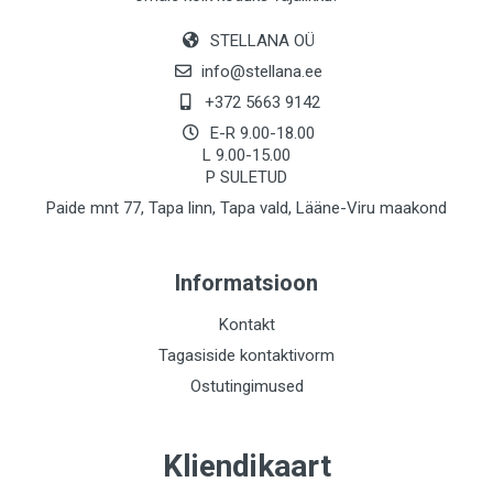
STELLANA OÜ
info@stellana.ee
+372 5663 9142
E-R 9.00-18.00
L 9.00-15.00
P SULETUD
Paide mnt 77, Tapa linn, Tapa vald, Lääne-Viru maakond
Informatsioon
Kontakt
Tagasiside kontaktivorm
Ostutingimused
Kliendikaart