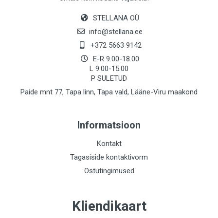
STELLANA OÜ
info@stellana.ee
+372 5663 9142
E-R 9.00-18.00
L 9.00-15.00
P SULETUD
Paide mnt 77, Tapa linn, Tapa vald, Lääne-Viru maakond
Informatsioon
Kontakt
Tagasiside kontaktivorm
Ostutingimused
Kliendikaart