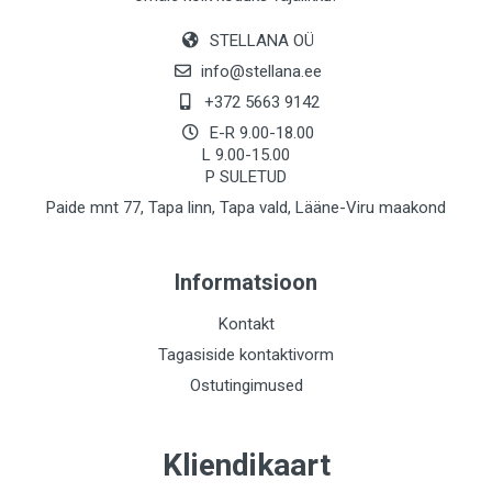
STELLANA OÜ
info@stellana.ee
+372 5663 9142
E-R 9.00-18.00
L 9.00-15.00
P SULETUD
Paide mnt 77, Tapa linn, Tapa vald, Lääne-Viru maakond
Informatsioon
Kontakt
Tagasiside kontaktivorm
Ostutingimused
Kliendikaart