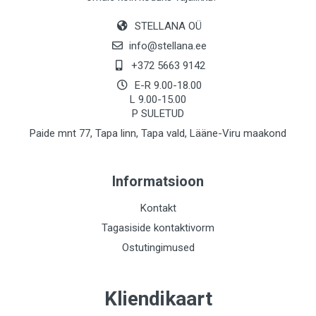
STELLANA OÜ
info@stellana.ee
+372 5663 9142
E-R 9.00-18.00
L 9.00-15.00
P SULETUD
Paide mnt 77, Tapa linn, Tapa vald, Lääne-Viru maakond
Informatsioon
Kontakt
Tagasiside kontaktivorm
Ostutingimused
Kliendikaart