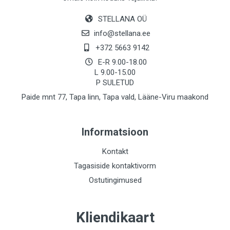
STELLANA OÜ
info@stellana.ee
+372 5663 9142
E-R 9.00-18.00
L 9.00-15.00
P SULETUD
Paide mnt 77, Tapa linn, Tapa vald, Lääne-Viru maakond
Informatsioon
Kontakt
Tagasiside kontaktivorm
Ostutingimused
Kliendikaart