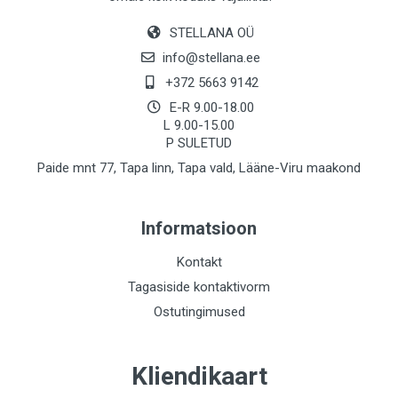
STELLANA OÜ
info@stellana.ee
+372 5663 9142
E-R 9.00-18.00
L 9.00-15.00
P SULETUD
Paide mnt 77, Tapa linn, Tapa vald, Lääne-Viru maakond
Informatsioon
Kontakt
Tagasiside kontaktivorm
Ostutingimused
Kliendikaart