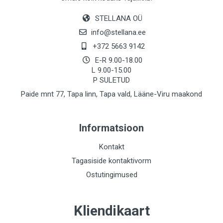
STELLANA OÜ
info@stellana.ee
+372 5663 9142
E-R 9.00-18.00
L 9.00-15.00
P SULETUD
Paide mnt 77, Tapa linn, Tapa vald, Lääne-Viru maakond
Informatsioon
Kontakt
Tagasiside kontaktivorm
Ostutingimused
Kliendikaart