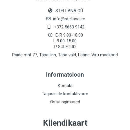
STELLANA OÜ
info@stellana.ee
+372 5663 9142
E-R 9.00-18.00
L 9.00-15.00
P SULETUD
Paide mnt 77, Tapa linn, Tapa vald, Lääne-Viru maakond
Informatsioon
Kontakt
Tagasiside kontaktivorm
Ostutingimused
Kliendikaart